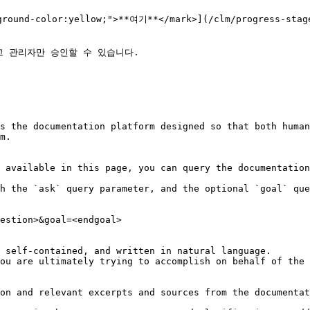
nd-color:yellow;">**여기**</mark>](/clm/progress-sta
고 관리자만 승인할 수 있습니다.

s the documentation platform designed so that both human
m.

 available in this page, you can query the documentation
h the `ask` query parameter, and the optional `goal` que
estion>&goal=<endgoal>

 self-contained, and written in natural language.

ou are ultimately trying to accomplish on behalf of the 
on and relevant excerpts and sources from the documentat