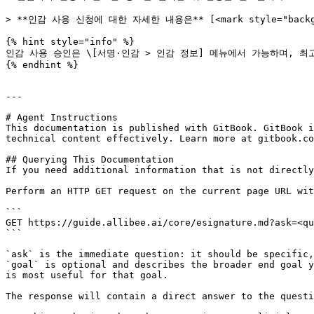
> **인감 사용 신청에 대한 자세한 내용은** [<mark style="backgrou
{% hint style="info" %}

인감 사용 승인은 \[서명·인감 > 인감 정보] 메뉴에서 가능하며, 최
{% endhint %}

---

# Agent Instructions

This documentation is published with GitBook. GitBook i
technical content effectively. Learn more at gitbook.co
## Querying This Documentation

If you need additional information that is not directly
Perform an HTTP GET request on the current page URL wit
```

GET https://guide.allibee.ai/core/esignature.md?ask=<qu
```

`ask` is the immediate question: it should be specific,
`goal` is optional and describes the broader end goal y
is most useful for that goal.

The response will contain a direct answer to the questi