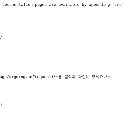
 documentation pages are available by appending `.md` 
}

tage/signing.md#request)**를 클릭해 확인해 주세요.**

}
