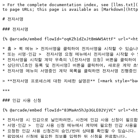
> For the complete documentation index, see [llms.txt](
to page URLs; this page is available as [Markdown](http
# 전자서명

### 전자서명

{% @arcade/embed flowId="oqKZh1dZxJtBmWW5AttF" url="<ht
* 홈 > 퀵 메뉴 > 전자서명을 클릭하여 전자서명을 시작할 수 있습니다
* 또는 서명·인감 >  전자서명 요청 메뉴에서 전자서명을 시작할 수 
* 전자서명을 시작할 계약 우측의 \[전자서명 요청] 버튼을 클릭하여 
* 상단의\[초안 등록 및 전자서명] 버튼을 클릭하여, 새로운 계약 초
* 전자서명 메뉴의 서명중인 계약 목록을 클릭하면 전자서명 진행중인 
> **전자서명 프로세스에 대한 자세한 설명은** [<mark style="backgro
***

### 인감 사용 신청

{% @arcade/embed flowId="83MaAn5hJp3GLE02VjVC" url="<ht
* 전자서명 시 인감으로 날인하려면, 사전에 인감 사용 신청이 필요합니
* 서명·인감 >  인감 사용 신청 메뉴에서 계약에 필요한 인감 사용을
* 요청한 인감 사용 신청건의 승인/반려 상태를 확인할 수 있습니다.

* 팝업에서 신청에 필요한 정보를 입력한 뒤 신청을 완료합니다.
