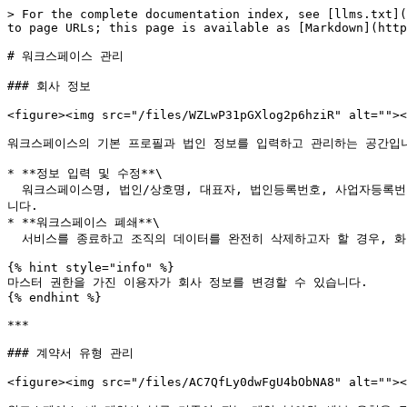
> For the complete documentation index, see [llms.txt](
to page URLs; this page is available as [Markdown](http
# 워크스페이스 관리

### 회사 정보

<figure><img src="/files/WZLwP31pGXlog2p6hziR" alt=""><
워크스페이스의 기본 프로필과 법인 정보를 입력하고 관리하는 공간입니
* **정보 입력 및 수정**\

  워크스페이스명, 법인/상호명, 대표자, 법인등록번호, 사업자등록번호, 사업자 주소 항목 우측의 `>` 버튼을 클릭하여 정보를 수정할 수 있습니다. 입력된 정보는 결제 영수증 및 증빙 문서에 자동으로 연동됩
니다.

* **워크스페이스 폐쇄**\

  서비스를 종료하고 조직의 데이터를 완전히 삭제하고자 할 경우, 화면 하단의 버튼을 통해 워크스페이스 폐쇄를 신청할 수 있습니다.

{% hint style="info" %}

마스터 권한을 가진 이용자가 회사 정보를 변경할 수 있습니다.

{% endhint %}

***

### 계약서 유형 관리

<figure><img src="/files/AC7QfLy0dwFgU4bObNA8" alt=""><