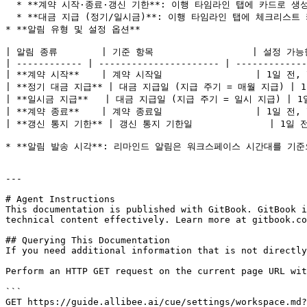
  * **계약 시작·종료·갱신 기한**: 이행 타임라인 탭에 카드로 생성되지 않으며, 오직 입력된 날짜에 맞춰 알림만 발송됩니다.

  * **대금 지급 (정기/일시금)**: 이행 타임라인 탭에 체크리스트 카드로도 표시되지만, 알림은 카드를 완료(✓) 처리했는지와 무관하게 입력된 날짜 기준으로 발송됩니다.

* **알림 유형 및 설정 옵션**

| 알림 종류        | 기준 항목                  | 설정 가능한
| ------------ | ---------------------- | -------------
| **계약 시작**    | 계약 시작일                 | 1일 전, 
| **정기 대금 지급** | 대금 지급일 (지급 주기 = 매월 지급) | 1일 
| **일시금 지급**   | 대금 지급일 (지급 주기 = 일시 지급) | 1일 
| **계약 종료**    | 계약 종료일                 | 1일 전, 
| **갱신 통지 기한** | 갱신 통지 기한일              | 1일 전
* **알림 발송 시각**: 리마인드 알림은 워크스페이스 시간대를 기준으
---

# Agent Instructions

This documentation is published with GitBook. GitBook i
technical content effectively. Learn more at gitbook.co
## Querying This Documentation

If you need additional information that is not directly
Perform an HTTP GET request on the current page URL wit
```

GET https://guide.allibee.ai/cue/settings/workspace.md?