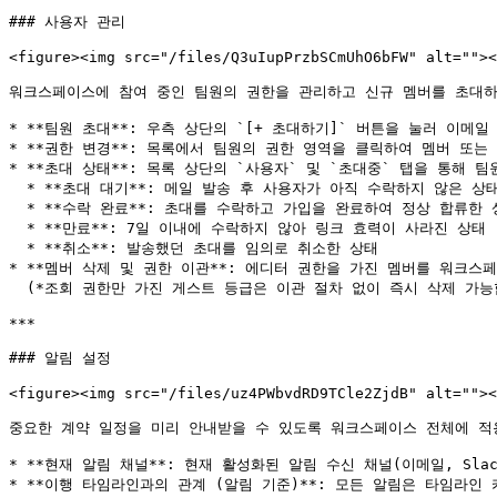
### 사용자 관리

<figure><img src="/files/Q3uIupPrzbSCmUhO6bFW" alt=""><
워크스페이스에 참여 중인 팀원의 권한을 관리하고 신규 멤버를 초대하
* **팀원 초대**: 우측 상단의 `[+ 초대하기]` 버튼을 눌러 이메
* **권한 변경**: 목록에서 팀원의 권한 영역을 클릭하여 멤버 또는
* **초대 상태**: 목록 상단의 `사용자` 및 `초대중` 탭을 통해 
  * **초대 대기**: 메일 발송 후 사용자가 아직 수락하지 않은 상태

  * **수락 완료**: 초대를 수락하고 가입을 완료하여 정상 합류한 상태

  * **만료**: 7일 이내에 수락하지 않아 링크 효력이 사라진 상태

  * **취소**: 발송했던 초대를 임의로 취소한 상태

* **멤버 삭제 및 권한 이관**: 에디터 권한을 가진 멤버를 워크스
  (*조회 권한만 가진 게스트 등급은 이관 절차 없이 즉시 삭제 가능합니다.*)

***

### 알림 설정

<figure><img src="/files/uz4PWbvdRD9TCle2ZjdB" alt=""><
중요한 계약 일정을 미리 안내받을 수 있도록 워크스페이스 전체에 적
* **현재 알림 채널**: 현재 활성화된 알림 수신 채널(이메일, Slac
* **이행 타임라인과의 관계 (알림 기준)**: 모든 알림은 타임라인 