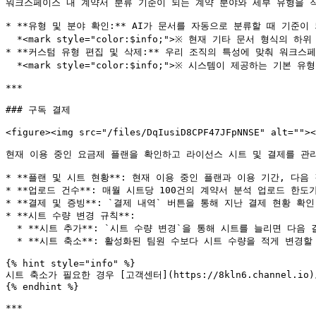
워크스페이스 내 계약서 분류 기준이 되는 계약 분야와 세부 유형을 직
* **유형 및 분야 확인:** AI가 문서를 자동으로 분류할 때 기준이
  *<mark style="color:$info;">※ 현재 기타 문서 형식의 하위 분야 및 유형은 직접 추가하거나 수정할 수 없으며, 추후 업데이트 예정입니다.</mark>*

* **커스텀 유형 편집 및 삭제:** 우리 조직의 특성에 맞춰 워크
  *<mark style="color:$info;">※ 시스템이 제공하는 기본 유형은 관리 대상에서 제외됩니다.</mark>*

***

### 구독 결제

<figure><img src="/files/DqIusiD8CPF47JFpNNSE" alt=""><
현재 이용 중인 요금제 플랜을 확인하고 라이선스 시트 및 결제를 관리
* **플랜 및 시트 현황**: 현재 이용 중인 플랜과 이용 기간, 다
* **업로드 건수**: 매월 시트당 100건의 계약서 분석 업로드 한
* **결제 및 증빙**: `결제 내역` 버튼을 통해 지난 결제 현황 확
* **시트 수량 변경 규칙**:

  * **시트 추가**: `시트 수량 변경`을 통해 시트를 늘리면 다음 결제일까지 남은 일수만큼 일할 계산되어 즉시 결제됩니다.

  * **시트 축소**: 활성화된 팀원 수보다 시트 수량을 적게 변경할 수 없습니다.

{% hint style="info" %}

시트 축소가 필요한 경우 [고객센터](https://8kln6.channel.io
{% endhint %}

***
